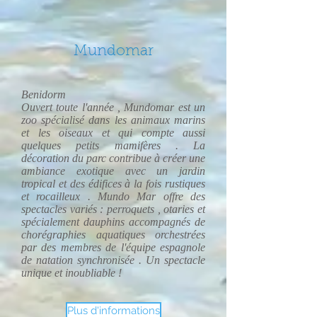
Mundomar
Benidorm
Ouvert toute l'année , Mundomar est un
zoo spécialisé dans les animaux marins
et les oiseaux et qui compte aussi
quelques petits mamifères . La
décoration du parc contribue à créer une
ambiance exotique avec un jardin
tropical et des édifices à la fois rustiques
et rocailleux . Mundo Mar offre des
spectacles variés : perroquets , otaries et
spécialement dauphins accompagnés de
chorégraphies aquatiques orchestrées
par des membres de l'équipe espagnole
de natation synchronisée . Un spectacle
unique et inoubliable !
Plus d'informations