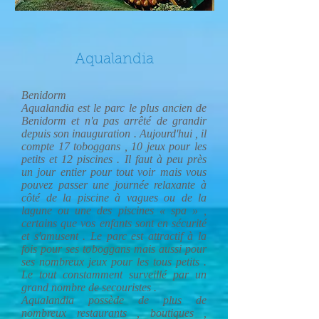
Aqualandia
Benidorm
Aqualandia est le parc le plus ancien de
Benidorm et n'a pas arrêté de grandir
depuis son inauguration . Aujourd'hui , il
compte 17 toboggans , 10 jeux pour les
petits et 12 piscines . Il faut à peu près
un jour entier pour tout voir mais vous
pouvez passer une journée relaxante à
côté de la piscine à vagues ou de la
lagune ou une des piscines « spa » ,
certains que vos enfants sont en sécurité
et s'amusent . Le parc est attractif à la
fois pour ses toboggans mais aussi pour
ses nombreux jeux pour les tous petits .
Le tout constamment surveillé par un
grand nombre de secouristes .
Aqualandia possède de plus de
nombreux restaurants , boutiques ,