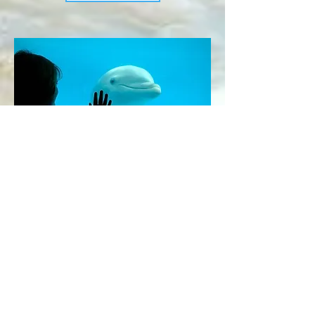
Terra Natura
Benidorm
Terra Natura met en pratique une
nouvelle philosophie de parc