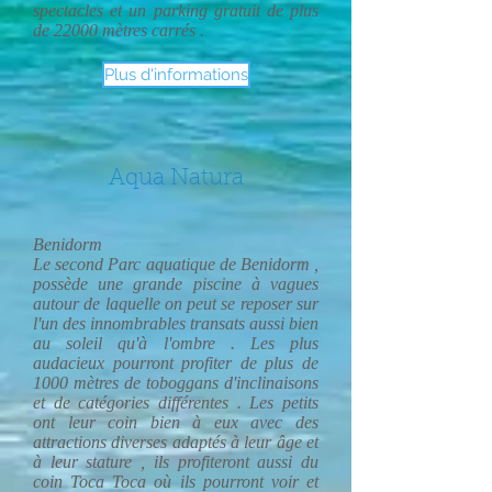
spectacles et un parking gratuit de plus
de 22000 mètres carrés .
Plus d'informations
Aqua Natura
Benidorm
Le second Parc aquatique de Benidorm ,
possède une grande piscine à vagues
autour de laquelle on peut se reposer sur
l'un des innombrables transats aussi bien
au soleil qu'à l'ombre . Les plus
audacieux pourront profiter de plus de
1000 mètres de toboggans d'inclinaisons
et de catégories différentes . Les petits
ont leur coin bien à eux avec des
attractions diverses adaptés à leur âge et
à leur stature , ils profiteront aussi du
coin Toca Toca où ils pourront voir et