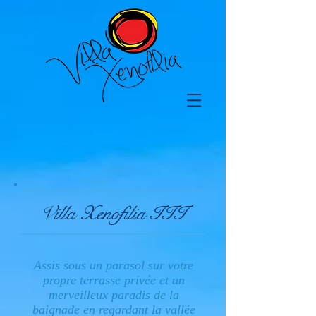
Villa Xenofilia III
Assis sous un parasol sur votre
propre terrasse privée et un
merveilleux paradis de la
baignade en regardant la vallée