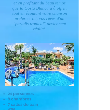
et en profitant du beau temps
que la Costa Blanca a à offrir,
tout en écoutant votre chanson
préférée. Ici, vos rêves d'un
"paradis tropical" deviennent
réalité.
21 personnes
8 chambres
7 salles de bain
Wifi