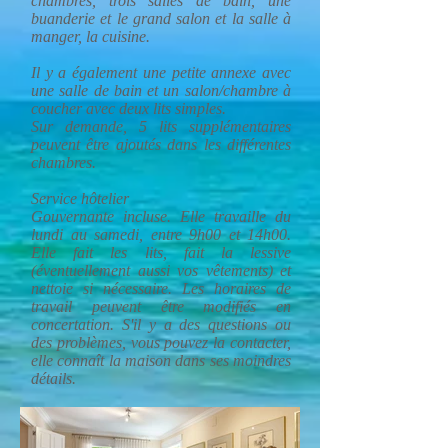
chambres, trois salles de bain, une
buanderie et le grand salon et la salle à
manger, la cuisine.
Il y a également une petite annexe avec
une salle de bain et un salon/chambre à
coucher avec deux lits simples.
Sur demande, 5 lits supplémentaires
peuvent être ajoutés dans les différentes
chambres.
Service hôtelier
Gouvernante incluse. Elle travaille du
lundi au samedi, entre 9h00 et 14h00.
Elle fait les lits, fait la lessive
(éventuellement aussi vos vêtements) et
nettoie si nécessaire. Les horaires de
travail peuvent être modifiés en
concertation. S'il y a des questions ou
des problèmes, vous pouvez la contacter,
elle connaît la maison dans ses moindres
détails.