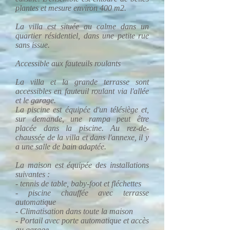
plantes et mesure environ 400 m2.
La villa est située au calme dans un
quartier résidentiel, dans une petite rue
sans issue.
Accessible aux fauteuils roulants
La villa et la grande terrasse sont
accessibles en fauteuil roulant via l'allée
et le garage.
La piscine est équipée d'un télésiège et,
sur demande, une rampa peut être
placée dans la piscine. Au rez-de-
chaussée de la villa et dans l'annexe, il y
a une salle de bain adaptée.
La maison est équipée des installations
suivantes :
- tennis de table, baby-foot et fléchettes
- piscine chauffée avec terrasse
automatique
- Climatisation dans toute la maison
- Portail avec porte automatique et accès
au garage.