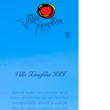
Villa Xenofilia III
Zittend onder een parasol op je
eigen privéterras en een heerlijk
zwemparadijs terwijl je uitkijkt
over de vallei en geniet van het