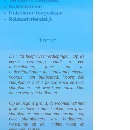
Verwarmd zwembad
Buitenkeuken
Huisdieren toegestaan
Rolstoelvriendelijk
Binnen
De villa heeft twee verdiepingen. Op de
eerste verdieping vindt u een
huis/eetkamer, fitness en de
ouderslaapkamer met badkamer ensuite
voorzien van bubbelbad. Voorts één
slaapkamer met 2 persoonsbed en twee
slaapkamers met twee 1 persoonsbedden
en een separate badkamer.
Op de begane grond, de woonkamer met
grote eethoek, ruime keuken, een grote
slaapkamer met badkamer ensuite, nog
twee slaapkamers, drie badkamers,
wasruimte en de ruime woon en
eetkamer, keuken.