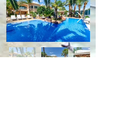
Plaats
De luxe villa Xenofilia III, is gelegen in
het hart van de Costa Blanca, in de
prachtige kustplaats "Moraira", met
prachtige stranden, een grote
verscheidenheid aan restaurants met