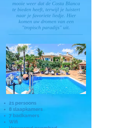
mooie weer dat de Costa Blanca
te bieden heeft, terwijl je luistert
naar je favoriete liedje. Hier
komen uw dromen van een
"tropisch paradijs" uit.
21 persoons
8 slaapkamers
7 badkamers
Wifi