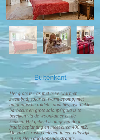
Buitenkant
Het grote terras met te verwarmen
zwembad, solar en warmtepomp, met
automatische roldek , douches, overdekte
barbecue en grote salonpérgola is te
bereiken via de woonkamer en de
keuken. Het geheel is omgeven door
fraaie beplanting en meet circa 400 m2.
De villa is rustig gelegen in een villawijk
in een klein doodlopende straatje.