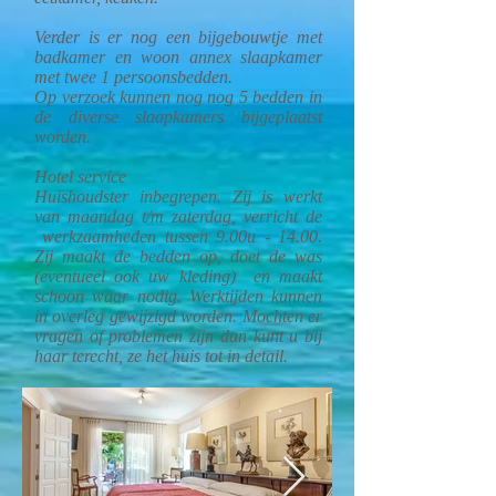
Verder is er nog een bijgebouwtje met
badkamer en woon annex slaapkamer
met twee 1 persoonsbedden.
Op verzoek kunnen nog nog 5 bedden in
de diverse slaapkamers bijgeplaatst
worden.
Hotel service
Huishoudster inbegrepen. Zij is werkt
van maandag t/m zaterdag, verricht de
werkzaamheden tussen 9.00u - 14.00.
Zij maakt de bedden op, doet de was
(eventueel ook uw kleding) en maakt
schoon waar nodig. Werktijden kunnen
in overleg gewijzigd worden. Mochten er
vragen of problemen zijn dan kunt u bij
haar terecht, ze het huis tot in detail.