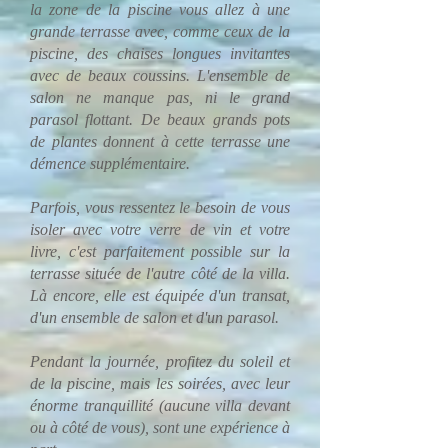
la zone de la piscine vous allez à une
grande terrasse avec, comme ceux de la
piscine, des chaises longues invitantes
avec de beaux coussins. L'ensemble de
salon ne manque pas, ni le grand
parasol flottant. De beaux grands pots
de plantes donnent à cette terrasse une
démence supplémentaire.
Parfois, vous ressentez le besoin de vous
isoler avec votre verre de vin et votre
livre, c'est parfaitement possible sur la
terrasse située de l'autre côté de la villa.
Là encore, elle est équipée d'un transat,
d'un ensemble de salon et d'un parasol.
Pendant la journée, profitez du soleil et
de la piscine, mais les soirées, avec leur
énorme tranquillité (aucune villa devant
ou à côté de vous), sont une expérience à