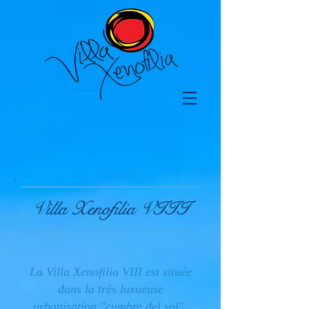
Villa Xenofilia VIII
La Villa Xenofilia VIII est située
dans la très luxueuse
urbanisation "cumbre del sol",