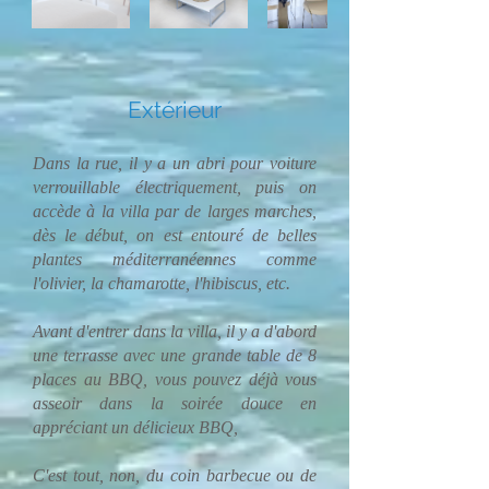
Extérieur
Dans la rue, il y a un abri pour voiture
verrouillable électriquement, puis on
accède à la villa par de larges marches,
dès le début, on est entouré de belles
plantes méditerranéennes comme
l'olivier, la chamarotte, l'hibiscus, etc.
Avant d'entrer dans la villa, il y a d'abord
une terrasse avec une grande table de 8
places au BBQ, vous pouvez déjà vous
asseoir dans la soirée douce en
appréciant un délicieux BBQ,
C'est tout, non, du coin barbecue ou de