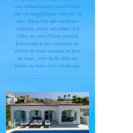
une urbanisation caractérisée
par ses magnifiques vues sur la
mer. Dans l'un des meilleurs
endroits, située au calme et à
l'abri du vent d'hiver parfois
frais jusqu'à des centaines de
mètres de toute maison en face
de vous, cette belle villa est
située au bout d'un cul-de-sac.